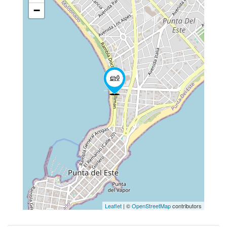
−
Leaflet
| ©
OpenStreetMap
contributors