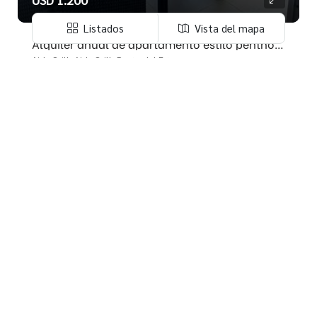
Listados
Vista del mapa
Alquiler anual de apartamento estilo penthouse con terraza!!
Aidy Grill, Aidy Grill, Punta del Este
OK!-82333
1
1
45.00
APARTAMENTOS
EN ALQUILER