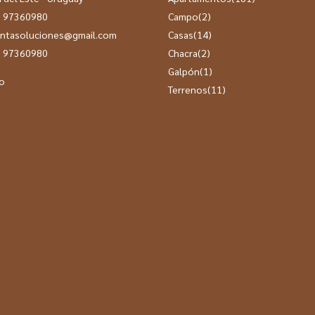
 97360980
Campo
(2)
ntasoluciones@gmail.com
Casas
(14)
 97360980
Chacra
(2)
Galpón
(1)
o
Terrenos
(11)