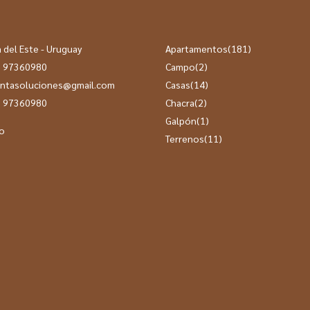
 del Este - Uruguay
Apartamentos
(181)
 97360980
Campo
(2)
ntasoluciones@gmail.com
Casas
(14)
 97360980
Chacra
(2)
Galpón
(1)
o
Terrenos
(11)