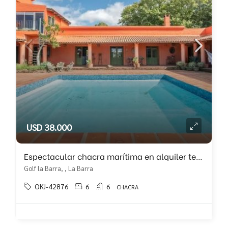
USD 38.000
Espectacular chacra marítima en alquiler temporal, zona Del Golf La Barra
Golf la Barra, , La Barra
OK!-42876
6
6
CHACRA