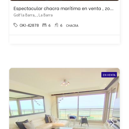
Espectacular chacra marítima en venta , zona Del Golf La Barra
Golf la Barra, , La Barra
OK!-42878
6
6
CHACRA
EN VENTA