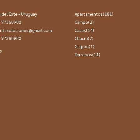
 del Este - Uruguay
Apartamentos
(181)
 97360980
Campo
(2)
ntasoluciones@gmail.com
Casas
(14)
 97360980
Chacra
(2)
Galpón
(1)
o
Terrenos
(11)