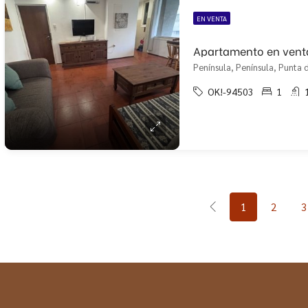
EN VENTA
Península, Península, Punta d
OK!-94503
1
1
2
3