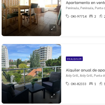
Apartamento en vent
Península, Península, Punta d
OK!-97714
2
EN ALQUILER
Aidy Grill, Aidy Grill, Punta d
OK!-82333
1