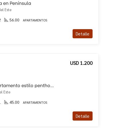
a en Península
el Este
2
56.00
APARTAMENTOS
Detalle
USD 1.200
Alquiler anual de apartamento estilo penthouse con terraza!!
el Este
1
45.00
APARTAMENTOS
Detalle