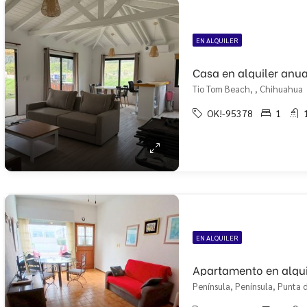
EN ALQUILER
Casa en alquiler anu
Tio Tom Beach, , Chihuahua
OK!-95378
1
EN ALQUILER
Apartamento en alqui
Península, Península, Punta d