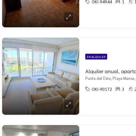
OK!-94944
1
EN ALQUILER
Punta del Este, Playa Mansa,
OK!-90172
3