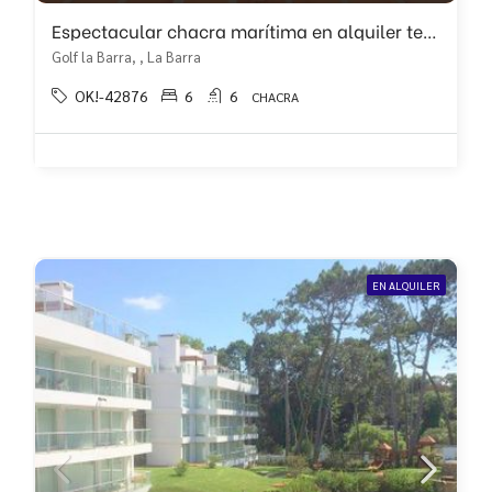
Espectacular chacra marítima en alquiler temporal, zona Del Golf La Barra
Golf la Barra, , La Barra
OK!-42876
6
6
CHACRA
EN ALQUILER