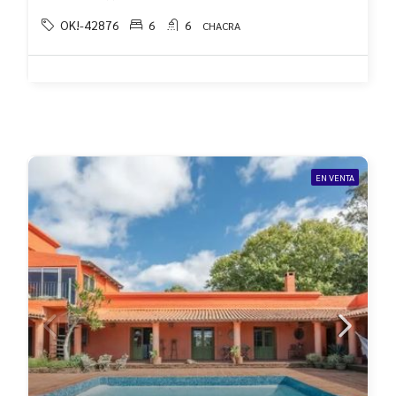
OK!-42876
6
6
CHACRA
EN VENTA