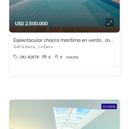
USD 2.500.000
Espectacular chacra marítima en venta , zona Del Golf La Barra
Golf la Barra, , La Barra
OK!-42878
6
6
CHACRA
EN VENTA