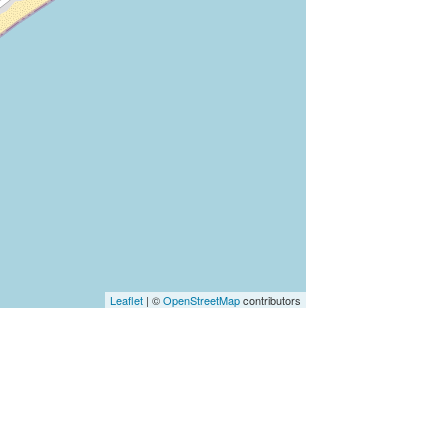
Leaflet
| ©
OpenStreetMap
contributors