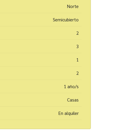
Norte
Semicubierto
2
3
1
2
1 año/s
Casas
En alquiler