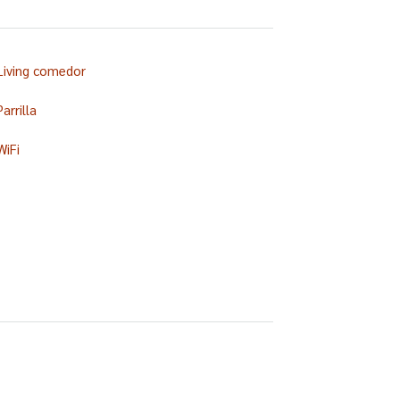
Living comedor
Parrilla
WiFi