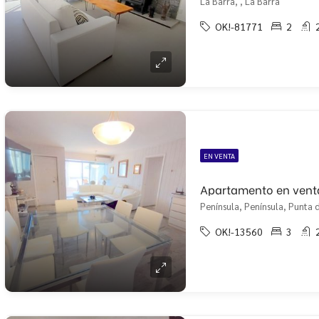
La Barra, , La Barra
OK!-81771
2
EN VENTA
Península, Península, Punta d
OK!-13560
3