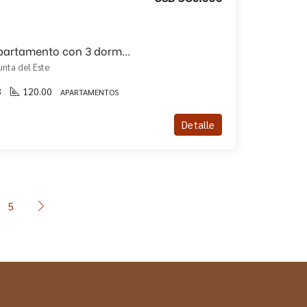
Venta de hermoso departamento con 3 dormitorios y medio!!
unta del Este
3
120.00
APARTAMENTOS
Detalle
5