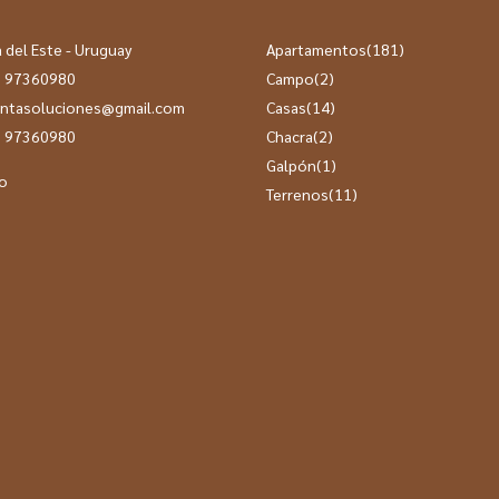
 del Este - Uruguay
Apartamentos
(181)
 97360980
Campo
(2)
ntasoluciones@gmail.com
Casas
(14)
 97360980
Chacra
(2)
Galpón
(1)
o
Terrenos
(11)