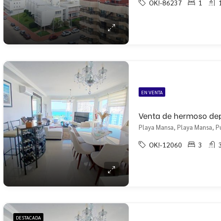
OK!-86237
1
EN VENTA
Playa Mansa, Playa Mansa, P
OK!-12060
3
DESTACADA